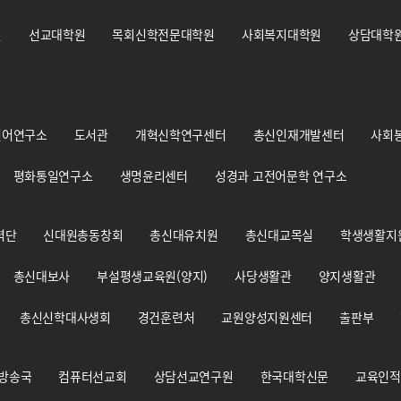
원
선교대학원
목회신학전문대학원
사회복지대학원
상담대학
언어연구소
도서관
개혁신학연구센터
총신인재개발센터
사회
평화통일연구소
생명윤리센터
성경과 고전어문학 연구소
력단
신대원총동창회
총신대유치원
총신대교목실
학생생활지
총신대보사
부설평생교육원(양지)
사당생활관
양지생활관
총신신학대사생회
경건훈련처
교원양성지원센터
출판부
 방송국
컴퓨터선교회
상담선교연구원
한국대학신문
교육인적