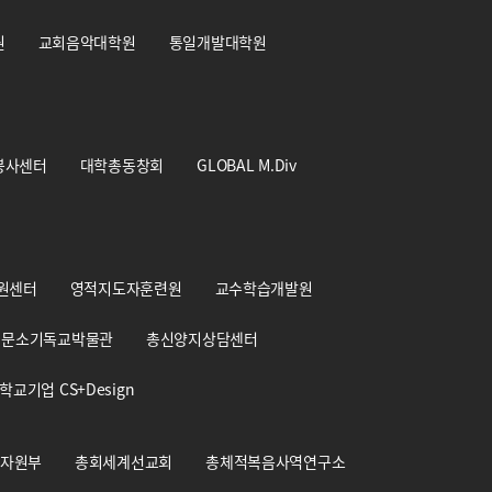
원
교회음악대학원
통일개발대학원
봉사센터
대학총동창회
GLOBAL M.Div
원센터
영적지도자훈련원
교수학습개발원
문소기독교박물관
총신양지상담센터
학교기업 CS+Design
자원부
총회세계선교회
총체적복음사역연구소