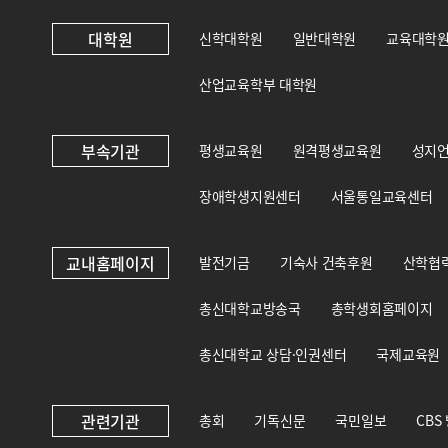
대학원
신학대학원
일반대학원
교육대학
산업교육학부 대학원
부속기관
평생교육원
원격평생교육원
성지
장애학생지원센터
서울통일교육센터
교내홈페이지
발전기금
기숙사 건축후원
산학협
총신대학교방송국
총학생회홈페이지
총신대학교 상담·인권센터
국제교육원
관련기관
총회
기독신문
국민일보
CBS