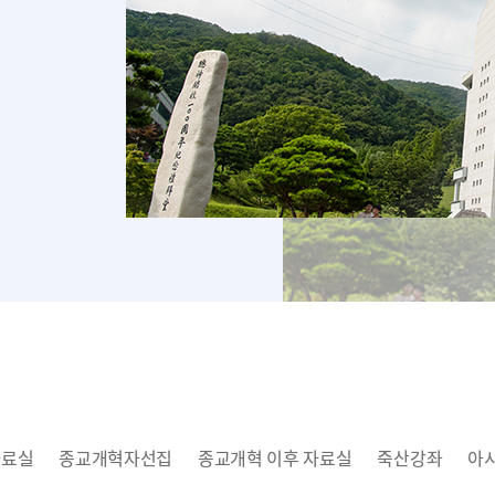
자료실
종교개혁자선집
종교개혁 이후 자료실
죽산강좌
아